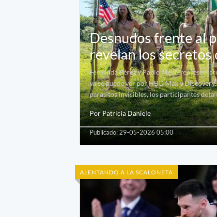
Desnudos frente al p
revelan los secretos
Fernanda Pérez y Pablo Melin representaro
ya se puede ver por HBO Max y Discovery. E
parásitos invisibles, los participantes det
Por Patricia Daniele
Publicado: 29-05-2026 05:00
ALENTANDO A LA SCALONETA