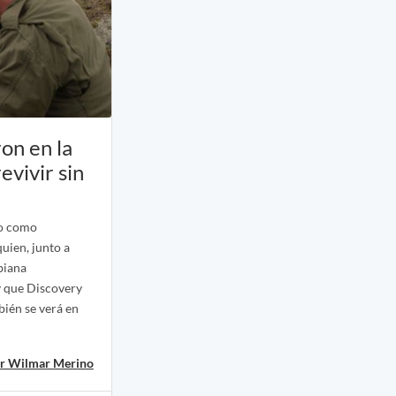
on en la
evivir sin
no como
uien, junto a
biana
y que Discovery
bién se verá en
r Wilmar Merino