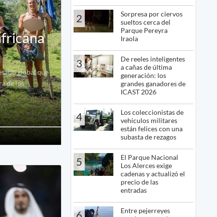
Sorpresa por ciervos
2
sueltos cerca del
Parque Pereyra
africana
Iraola
De reeles inteligentes
3
a cañas de última
safío global que
generación: los
ra de los
grandes ganadores de
ICAST 2026
Los coleccionistas de
4
vehículos militares
están felices con una
subasta de rezagos
El Parque Nacional
5
Los Alerces exige
cadenas y actualizó el
precio de las
entradas
Entre pejerreyes
6