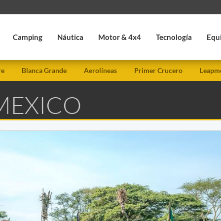
Camping
Náutica
Motor & 4x4
Tecnología
Equ
re
Blanca Grande
Aerolíneas
Primer Crucero
Leapmo
 MEXICO