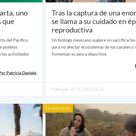
arta, uno
Tras la captura de una eno
s que
se llama a su cuidado en é
reproductiva
rto del Pacífico
Un biólogo mexicano sugiere no sacrificarlas
de pueblos
para no afectar ecosistemas de los canales y r
 las actividades
Fomentan su pesca deportiva.
Por Patricia Daniele
Publicado: 30-05-2025 15:15
ENTREVISTA