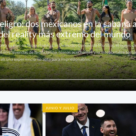
eligro: dos mexicanos en la sabana 
 del reality más extremo del mundo
n a su país en Supervivencia al Desnudo: Conquista Mundial, el nuevo de
ntre leyendas de la disciplina, hienas acechantes y la insoportable tortu
allan una experiencia no apta para impresionables.
JUNIO Y JULIO