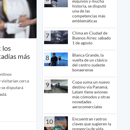
esquivos y mucha
historia, se disputó
una de las
competencias más
emblemáticas
Clima en Ciudad de
7
Buenos Aires: sábado
1 de agosto
 los
stadías más
Blanca Grande, la
8
vuelta de un clásico
del centro sudeste
bonaerense
entinos
 visitarían cerca
Copa suma un nuevo
9
destino vía Panamá,
 se disputará
Latam tiene aviones
adá.
más cómodos y otras
novedades
aerocomerciales
Encuentran rastros
10
claves que sugieren la
presencia de vida