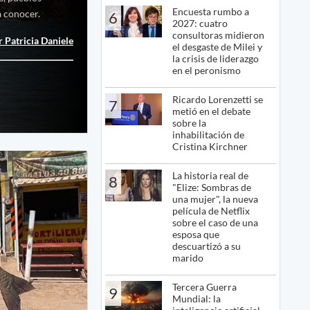
Encuesta rumbo a
a conocer.
6
2027: cuatro
consultoras midieron
 Patricia Daniele
el desgaste de Milei y
la crisis de liderazgo
en el peronismo
Ricardo Lorenzetti se
7
metió en el debate
sobre la
inhabilitación de
Cristina Kirchner
La historia real de
8
"Elize: Sombras de
una mujer", la nueva
película de Netflix
sobre el caso de una
esposa que
descuartizó a su
marido
Tercera Guerra
9
Mundial: la