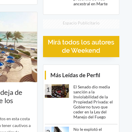
ancestral en Marte
Espacio Publicitario
Mirá todos los autores
de Weekend
Más Leídas de Perfil
El Senado dio media
1
 deja de
sanción a la
Inviolabilidad de la
e los
Propiedad Privada: el
Gobierno tuvo que
ceder en la Ley del
Manejo del Fuego
tos en esta costa
n tener cautivos a
No le explotó el
2