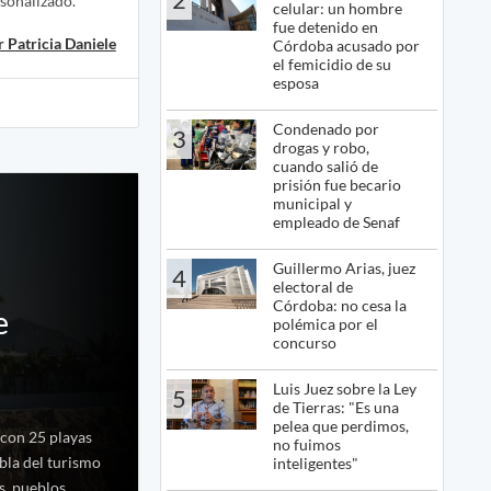
rsonalizado.
celular: un hombre
fue detenido en
 Patricia Daniele
Córdoba acusado por
el femicidio de su
esposa
Condenado por
3
drogas y robo,
cuando salió de
prisión fue becario
municipal y
empleado de Senaf
Guillermo Arias, juez
4
electoral de
Córdoba: no cesa la
e
polémica por el
concurso
Luis Juez sobre la Ley
5
de Tierras: "Es una
pelea que perdimos,
 con 25 playas
no fuimos
bla del turismo
inteligentes"
s, pueblos