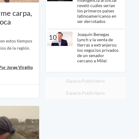
inteligencia artificial
reveló cuáles serían
los primeros países
rme carpa,
latinoamericanos en
poca
ser derrotados
Joaquín Benegas
10
Lynch y la venta de
 en estos tiempos
tierras a extranjeros:
íos de la región.
los negocios privados
de un senador
cercano a Milei
Por Jorge Virgilio
Espacio Publicitario
Espacio Publicitario