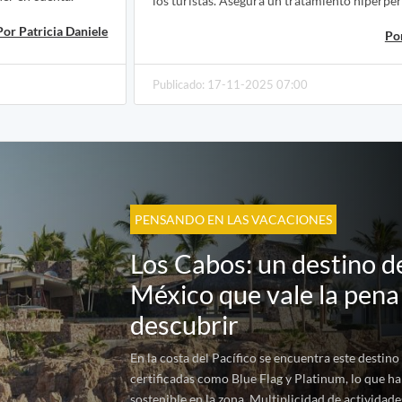
los turistas. Asegura un tratamiento hiperpe
Por Patricia Daniele
Por
Publicado: 17-11-2025 07:00
PENSANDO EN LAS VACACIONES
Los Cabos: un destino d
México que vale la pena
descubrir
En la costa del Pacífico se encuentra este destino
certificadas como Blue Flag y Platinum, lo que ha
sostenible en la zona. Multiplicidad de actividade