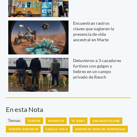
Encuentran rastros
claves que sugieren la
presencia de vida
ancestral en Marte
Detuvieron a 3 cazadores
furtivos con galgos y
liebres en un campo
privado de Rauch
En esta Nota
Temas:
TURISTA
AVIONETA
ST. BART
SAN BARTOLOMÉ
TURISTA AVIONETA
CASI LO TOCA
AVIONETA TREN DE ATERRIZAJE