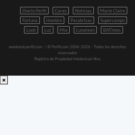
Diario Perfil
Caras
Noticias
Marie Claire
Fortuna
Hombre
Parabrisas
Supercampo
Look
Luz
Mia
Lunateen
BATimes
weekend.perfil.com -
| © Perfil.com 2006-2026 - Todos los derechos
reservados
Registro de Propiedad Intelectual: Nro.