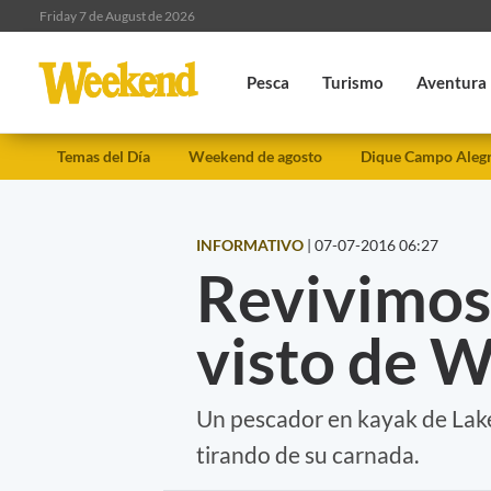
Friday 7 de August de 2026
Pesca
Turismo
Aventura
Temas del Día
Weekend de agosto
Dique Campo Aleg
INFORMATIVO
|
07-07-2016 06:27
Revivimos
visto de 
Un pescador en kayak de Lake
tirando de su carnada.