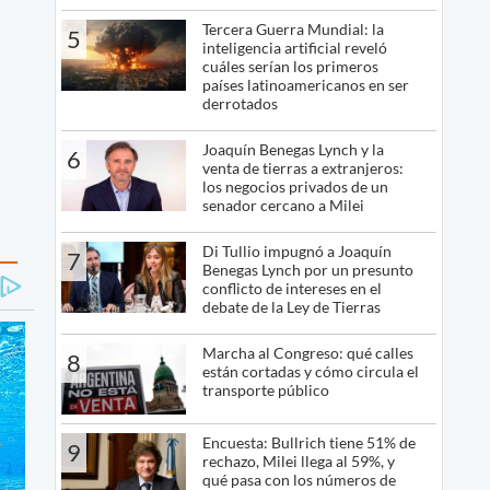
Tercera Guerra Mundial: la
5
inteligencia artificial reveló
cuáles serían los primeros
países latinoamericanos en ser
derrotados
Joaquín Benegas Lynch y la
6
venta de tierras a extranjeros:
los negocios privados de un
senador cercano a Milei
Di Tullio impugnó a Joaquín
7
Benegas Lynch por un presunto
conflicto de intereses en el
debate de la Ley de Tierras
Marcha al Congreso: qué calles
8
están cortadas y cómo circula el
transporte público
Encuesta: Bullrich tiene 51% de
9
rechazo, Milei llega al 59%, y
qué pasa con los números de