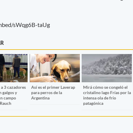
embed/sWqg6B-taUg
AR
 a 3 cazadores
Así es el primer Laverap
Mirá cómo se congeló el
n galgos y
para perros de la
cristalino lago Frías por la
 un campo
Argentina
intensa ola de frío
 Rauch
patagónica