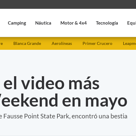
Camping
Náutica
Motor & 4x4
Tecnología
Equ
re
Blanca Grande
Aerolíneas
Primer Crucero
Leapmo
 el video más
Weekend en mayo
 Fausse Point State Park, encontró una bestia