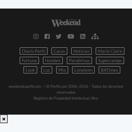
Diario Perfil
Caras
Noticias
Marie Claire
Fortuna
Hombre
Parabrisas
Supercampo
Look
Luz
Mia
Lunateen
BATimes
weekend.perfil.com -
| © Perfil.com 2006-2026 - Todos los derechos
reservados
Registro de Propiedad Intelectual: Nro.