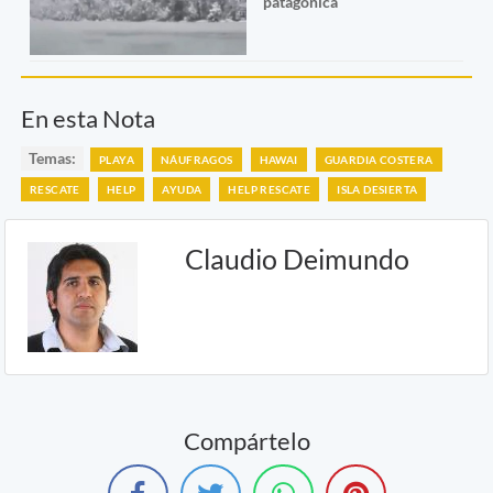
patagónica
En esta Nota
Temas:
PLAYA
NÁUFRAGOS
HAWAI
GUARDIA COSTERA
RESCATE
HELP
AYUDA
HELP RESCATE
ISLA DESIERTA
Claudio Deimundo
Compártelo