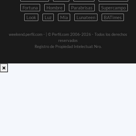
Fortuna
Hombre
Parabrisas
Supercampo
Look
Luz
Mia
Lunateen
BATimes
weekend.perfil.com -
| © Perfil.com 2006-2026 - Todos los derechos
reservados
Registro de Propiedad Intelectual: Nro.