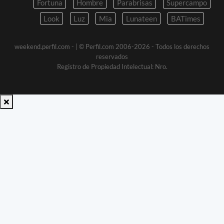
Fortuna
Hombre
Parabrisas
Supercampo
Look
Luz
Mia
Lunateen
BATimes
weekend.perfil.com -
| © Perfil.com 2006-2026 - Todos los derechos
reservados
Registro de Propiedad Intelectual: Nro.