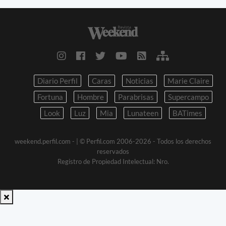
Diario Perfil
Caras
Noticias
Marie Claire
Fortuna
Hombre
Parabrisas
Supercampo
Look
Luz
Mia
Lunateen
BATimes
weekend.perfil.com -
| © Perfil.com 2006-2026 - Todos los derechos
reservados
Registro de Propiedad Intelectual: Nro.