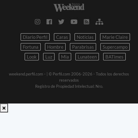
Diario Perfil
Caras
Noticias
Marie Claire
Fortuna
Hombre
Parabrisas
Supercampo
Look
Luz
Mia
Lunateen
BATimes
weekend.perfil.com -
| © Perfil.com 2006-2026 - Todos los derechos
reservados
Registro de Propiedad Intelectual: Nro.