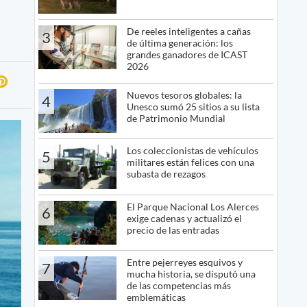
De reeles inteligentes a cañas
3
de última generación: los
grandes ganadores de ICAST
2026
Nuevos tesoros globales: la
4
Unesco sumó 25 sitios a su lista
de Patrimonio Mundial
Los coleccionistas de vehículos
5
militares están felices con una
subasta de rezagos
El Parque Nacional Los Alerces
6
exige cadenas y actualizó el
precio de las entradas
Entre pejerreyes esquivos y
7
mucha historia, se disputó una
de las competencias más
emblemáticas