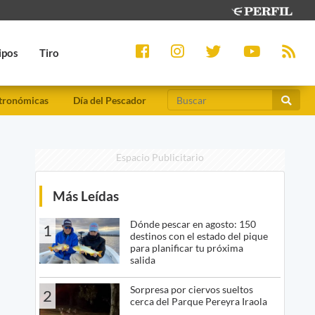
ipos
Tiro
tronómicas
Día del Pescador
Espacio Publicitario
Más Leídas
Dónde pescar en agosto: 150
1
destinos con el estado del pique
para planificar tu próxima
salida
Sorpresa por ciervos sueltos
2
cerca del Parque Pereyra Iraola