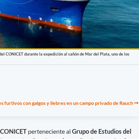
s del CONICET durante la expedición al cañón de Mar del Plata, uno de los
s furtivos con galgos y liebres en un campo privado de Rauch
el CONICET
perteneciente al
Grupo de Estudios del