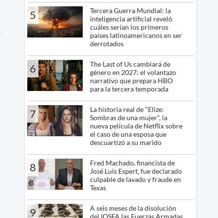
Tercera Guerra Mundial: la
5
inteligencia artificial reveló
cuáles serían los primeros
países latinoamericanos en ser
derrotados
The Last of Us cambiará de
6
género en 2027: el volantazo
narrativo que prepara HBO
para la tercera temporada
La historia real de "Elize:
7
Sombras de una mujer", la
nueva película de Netflix sobre
el caso de una esposa que
descuartizó a su marido
Fred Machado, financista de
8
José Luis Espert, fue declarado
culpable de lavado y fraude en
Texas
A seis meses de la disolución
9
del IOSFA las Fuerzas Armadas