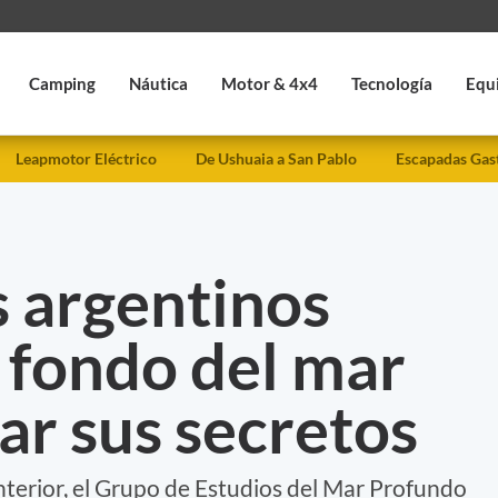
Camping
Náutica
Motor & 4x4
Tecnología
Equ
Leapmotor Eléctrico
De Ushuaia a San Pablo
Escapadas Gas
s argentinos
l fondo del mar
ar sus secretos
nterior, el Grupo de Estudios del Mar Profundo