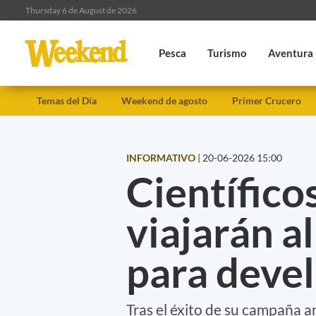
Thursday 6 de August de 2026
Pesca
Turismo
Aventura
Temas del Día
Weekend de agosto
Primer Crucero
INFORMATIVO
|
20-06-2026 15:00
Científico
viajarán a
para devel
Tras el éxito de su campaña a