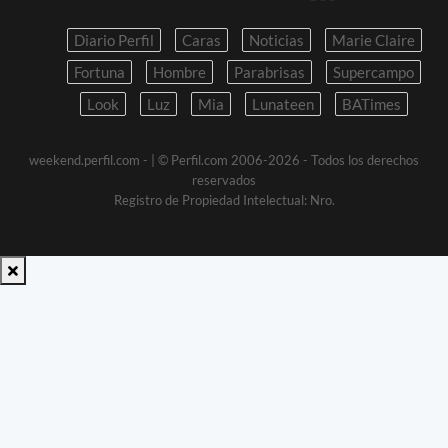
Diario Perfil
Caras
Noticias
Marie Claire
Fortuna
Hombre
Parabrisas
Supercampo
Look
Luz
Mia
Lunateen
BATimes
weekend.perfil.com -
| © Perfil.com 2006-2026 - Todos los derechos
reservados
Registro de Propiedad Intelectual: Nro.