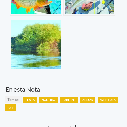
En esta Nota
Temas:
PESCA
NAUTICA
TURISMO
ARMAS
AVENTURA
4X4