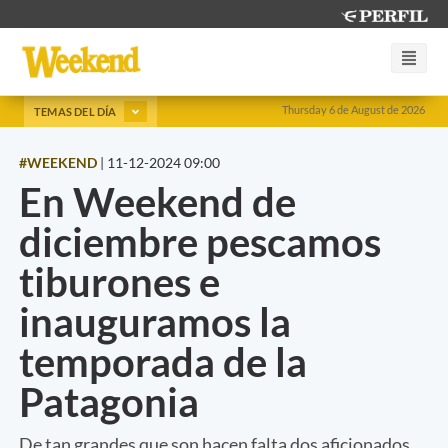
Thursday 6 de August de 2026
TEMAS DEL DÍA
#WEEKEND
|
11-12-2024 09:00
En Weekend de
diciembre pescamos
tiburones e
inauguramos la
temporada de la
Patagonia
De tan grandes que son hacen falta dos aficionados