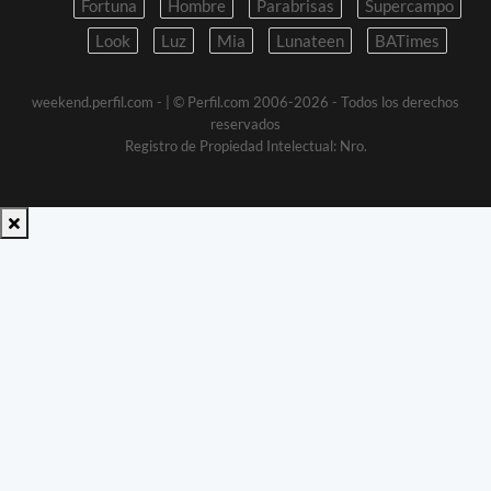
Fortuna
Hombre
Parabrisas
Supercampo
Look
Luz
Mia
Lunateen
BATimes
weekend.perfil.com -
| © Perfil.com 2006-2026 - Todos los derechos
reservados
Registro de Propiedad Intelectual: Nro.