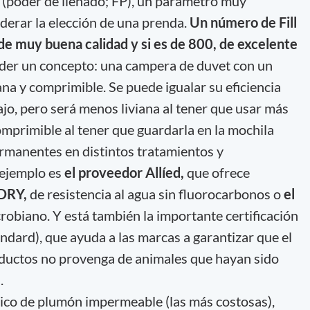
r (poder de llenado; FP), un parámetro muy
iderar la elección de una prenda.
Un número de Fill
e muy buena calidad y si es de 800, de excelente
der un concepto: una campera de duvet con un
na y comprimible. Se puede igualar su eficiencia
jo, pero será menos liviana al tener que usar más
primible al tener que guardarla en la mochila
rmanentes en distintos tratamientos y
 ejemplo es
el proveedor Allíed,
que ofrece
DRY,
de resistencia al agua sin fluorocarbonos o
el
robiano. Y está también la importante certificación
ard), que ayuda a las marcas a garantizar que el
oductos no provenga de animales que hayan sido
.
ico de plumón impermeable (las más costosas),