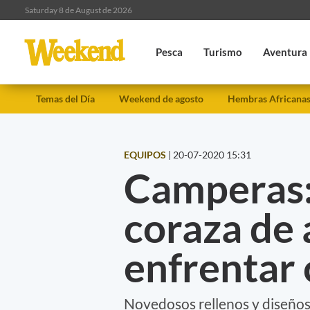
Saturday 8 de August de 2026
Pesca
Turismo
Aventura
Temas del Día
Weekend de agosto
Hembras Africana
EQUIPOS
|
20-07-2020 15:31
Camperas:
coraza de 
enfrentar 
Novedosos rellenos y diseños