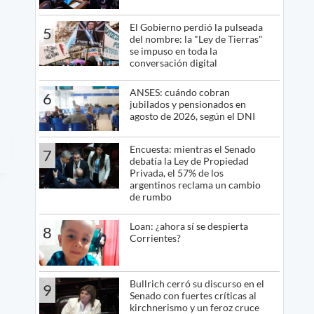
El Gobierno perdió la pulseada
5
del nombre: la "Ley de Tierras"
se impuso en toda la
conversación digital
ANSES: cuándo cobran
6
jubilados y pensionados en
agosto de 2026, según el DNI
Encuesta: mientras el Senado
7
debatía la Ley de Propiedad
Privada, el 57% de los
argentinos reclama un cambio
de rumbo
Loan: ¿ahora sí se despierta
8
Corrientes?
Bullrich cerró su discurso en el
9
Senado con fuertes críticas al
kirchnerismo y un feroz cruce