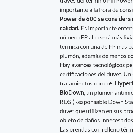
través del término Fill Powe
importante a la hora de cons
Power de 600 se considera d
calidad.
Es importante enten
número FP alto será más livia
térmica con una de FP más ba
plumón, además de menos com
Hay avances tecnológicos pe
certificaciones del duvet. Un
tratamientos como
el Hyper
BioDown
, un plumón antimic
RDS (Responsable Down Stand
duvet que utilizan en sus pr
objeto de daños innecesarios
Las prendas con relleno térm