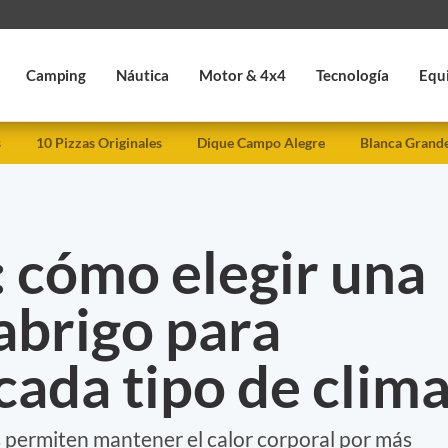
Camping
Náutica
Motor & 4x4
Tecnología
Equ
s
10 Pizzas Originales
Dique Campo Alegre
Blanca Grand
 cómo elegir una
abrigo para
cada tipo de clim
 permiten mantener el calor corporal por más