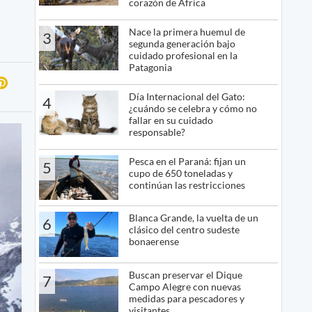
corazón de África
Nace la primera huemul de
3
segunda generación bajo
cuidado profesional en la
Patagonia
Día Internacional del Gato:
4
¿cuándo se celebra y cómo no
fallar en su cuidado
responsable?
Pesca en el Paraná: fijan un
5
cupo de 650 toneladas y
continúan las restricciones
Blanca Grande, la vuelta de un
6
clásico del centro sudeste
bonaerense
Buscan preservar el Dique
7
Campo Alegre con nuevas
medidas para pescadores y
visitantes