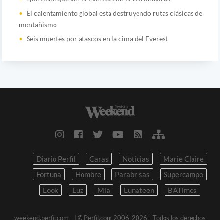
El calentamiento global está destruyendo rutas clásicas de
montañismo
Seis muertes por atascos en la cima del Everest
Diario Perfil
Caras
Noticias
Marie Claire
Fortuna
Hombre
Parabrisas
Supercampo
Look
Luz
Mia
Lunateen
BATimes
weekend.perfil.com -
| © Perfil.com 2006-2026 - Todos los derechos