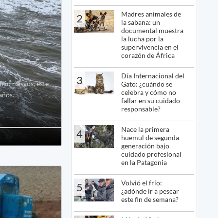
Madres animales de
2
la sabana: un
documental muestra
la lucha por la
supervivencia en el
corazón de África
Día Internacional del
3
rió riesgos, este
Gato: ¿cuándo se
celebra y cómo no
años.
fallar en su cuidado
responsable?
Nace la primera
4
huemul de segunda
generación bajo
cuidado profesional
en la Patagonia
Volvió el frío:
5
¿adónde ir a pescar
este fin de semana?