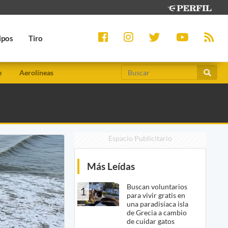
ipos
Tiro
e
Aerolíneas
Espacio Publicitario
Más Leídas
Buscan voluntarios
1
para vivir gratis en
una paradisíaca isla
de Grecia a cambio
de cuidar gatos