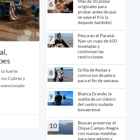
Más de 10 pizzas
6
originales para
probar antes de que
se vaya el frío (y
después también)
Pesca en el Paraná:
7
fijan un cupo de 650
toneladas y
al,
continúan las
restricciones
ubes
Grilla de fiestas y
la fuerte
8
concursos de pesca
 los Cobres y
para el fin de semana
el mencionado
Blanca Grande, la
9
vuelta de un clásico
del centro sudeste
bonaerense
Buscan preservar el
10
Dique Campo Alegre
con nuevas medidas
para pescadores y