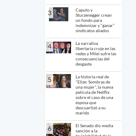
Caputo y
3
Sturzenegger crean
un fondo para
indemnizar y “ganar”
sindicatos aliados
La narrativa
4
libertaria cruje en las
redes y Milei sufre las
consecuencias del
desgaste
La historia real de
5
"Elize: Sombras de
una mujer", la nueva
película de Netflix
sobre el caso de una
esposa que
descuartizó a su
marido
El Senado dio media
6
sanción a la
Inviolabilidad de la