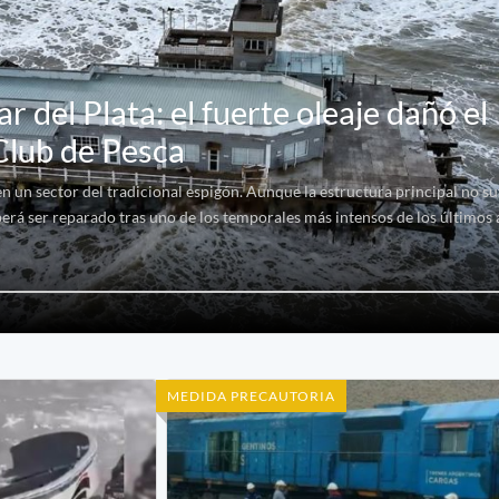
 del Plata: el fuerte oleaje dañó el
 Club de Pesca
 un sector del tradicional espigón. Aunque la estructura principal no suf
berá ser reparado tras uno de los temporales más intensos de los últimos 
MEDIDA PRECAUTORIA