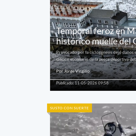
Temporal feroz en Mar
histórico muelle del
Provocado por la ciclogénesis dejó daños en
clásico escenario de la pesca deportiva de
Por Jorge Virgilio
Publicado: 11-05-2026 09:58
SUSTO CON SUERTE