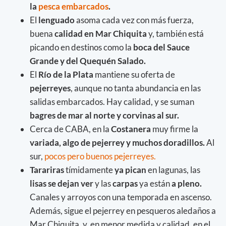
la
pesca embarcados
.
El
lenguado
asoma cada vez con más fuerza,
buena
calidad en Mar Chiquita
y, también está
picando en destinos como la
boca del Sauce
Grande y del Quequén Salado.
El
Río de la Plata
mantiene su oferta de
pejerreyes
, aunque no tanta abundancia en las
salidas embarcados. Hay calidad, y se suman
bagres de mar al norte y corvinas al sur.
Cerca de CABA, en la
Costanera
muy firme la
variada, algo de pejerrey y muchos doradillos.
Al
sur,
pocos pero buenos pejerreyes.
Tarariras
tímidamente
ya pican
en lagunas, las
lisas se dejan ver
y las
carpas
ya están
a pleno.
Canales y arroyos con una temporada en ascenso.
Además, sigue el pejerrey en pesqueros aledaños a
Mar Chiquita, y, en menor medida y calidad, en el