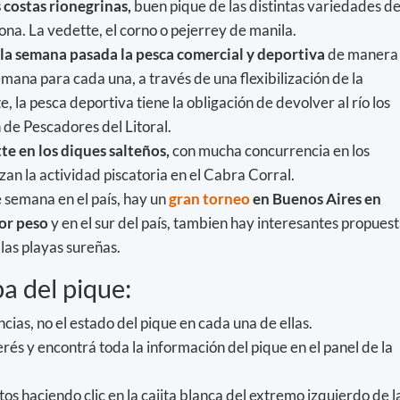
s costas rionegrinas,
buen pique de las distintas variedades d
ona. La vedette, el corno o pejerrey de manila.
 la semana pasada la pesca comercial y deportiva
de manera
semana para cada una, a través de una flexibilización de la
, la pesca deportiva tiene la obligación de devolver al río los
 de Pescadores del Litoral.
tte en los diques salteños,
con mucha concurrencia en los
zan la actividad piscatoria en el Cabra Corral.
 semana en el país, hay un
gran torneo
en Buenos Aires en
or peso
y en el sur del país, tambien hay interesantes propues
 las playas sureñas.
 del pique:
ncias, no el estado del pique en cada una de ellas.
terés y encontrá toda la información del pique en el panel de la
os haciendo clic en la cajita blanca del extremo izquierdo de l