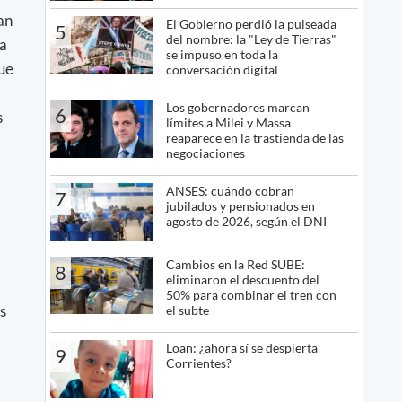
an
El Gobierno perdió la pulseada
5
del nombre: la "Ley de Tierras"
 a
se impuso en toda la
que
conversación digital
.
Los gobernadores marcan
6
s
límites a Milei y Massa
reaparece en la trastienda de las
negociaciones
ANSES: cuándo cobran
7
jubilados y pensionados en
agosto de 2026, según el DNI
Cambios en la Red SUBE:
8
eliminaron el descuento del
50% para combinar el tren con
s
el subte
Loan: ¿ahora sí se despierta
9
Corrientes?