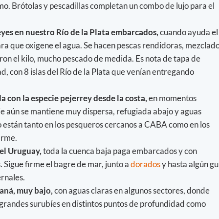
imo. Brótolas y pescadillas completan un combo de lujo para el
yes en nuestro Río de la Plata embarcados,
cuando ayuda el
ara que oxigene el agua. Se hacen pescas rendidoras, mezclado
ron el kilo, mucho pescado de medida. Es nota de tapa de
, con 8 islas del Río de la Plata que venían entregando
a con la especie pejerrey desde la costa,
en momentos
ie aún se mantiene muy dispersa, refugiada abajo y aguas
o están tanto en los pesqueros cercanos a CABA como en los
firme.
 el Uruguay,
toda la cuenca baja paga embarcados y con
. Sigue firme el bagre de mar, junto a
dorados
y hasta algún gu
ernales.
raná, muy bajo,
con aguas claras en algunos sectores, donde
 grandes surubíes en distintos puntos de profundidad como