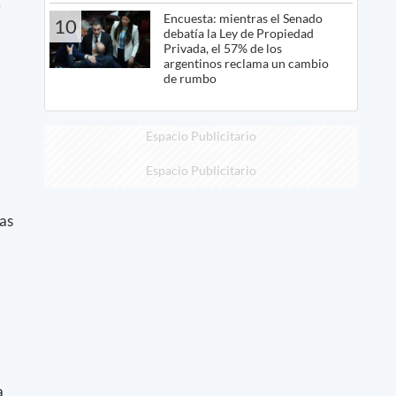
e
Encuesta: mientras el Senado
10
debatía la Ley de Propiedad
Privada, el 57% de los
argentinos reclama un cambio
de rumbo
Espacio Publicitario
Espacio Publicitario
tas
a