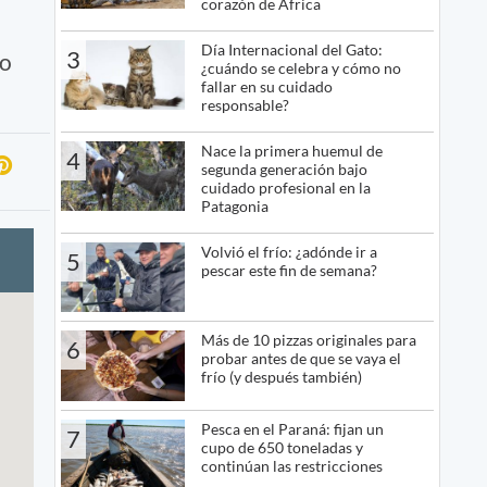
corazón de África
Día Internacional del Gato:
3
co
¿cuándo se celebra y cómo no
fallar en su cuidado
responsable?
Nace la primera huemul de
4
segunda generación bajo
cuidado profesional en la
Patagonia
Volvió el frío: ¿adónde ir a
5
pescar este fin de semana?
Más de 10 pizzas originales para
6
probar antes de que se vaya el
frío (y después también)
Pesca en el Paraná: fijan un
7
cupo de 650 toneladas y
continúan las restricciones