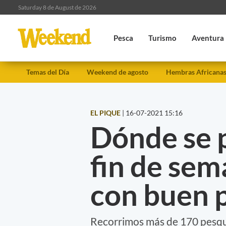
Saturday 8 de August de 2026
Pesca
Turismo
Aventura
Temas del Día
Weekend de agosto
Hembras Africana
EL PIQUE
|
16-07-2021 15:16
Dónde se 
fin de sem
con buen 
Recorrimos más de 170 pesqu