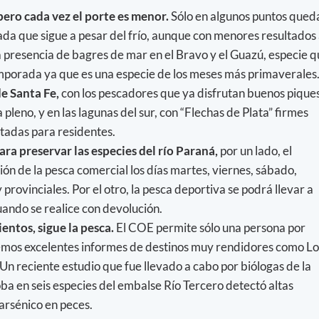
 pero cada vez el porte es menor.
Sólo en algunos puntos qued
da que sigue a pesar del frío, aunque con menores resultados
 presencia de bagres de mar en el Bravo y el Guazú, especie 
mporada ya que es una especie de los meses más primaverales
de Santa Fe,
con los pescadores que ya disfrutan buenos pique
a pleno, y en las lagunas del sur, con “Flechas de Plata” firmes
itadas para residentes.
ara preservar las especies del río Paraná,
por un lado, el
ción de la pesca comercial los días martes, viernes, sábado,
provinciales. Por el otro, la pesca deportiva se podrá llevar a
ndo se realice con devolución.
ntos, sigue la pesca.
El COE permite sólo una persona por
emos excelentes informes de destinos muy rendidores como Lo
 Un reciente estudio que fue llevado a cabo por biólogas de la
a en seis especies del embalse Río Tercero detectó altas
arsénico en peces.