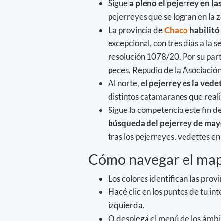
Sigue
a pleno el pejerrey en la
pejerreyes que se logran en la z
La provincia de
Chaco
habilitó
excepcional, con tres días a la 
resolución 1078/20. Por su parte
peces. Repudio de la Asociación
Al norte,
el pejerrey es la vede
distintos catamaranes que reali
Sigue la competencia este fin de
búsqueda del pejerrey de may
tras los pejerreyes, vedettes en
Cómo navegar el mapa
Los colores identifican las provi
Hacé clic en los puntos de tu in
izquierda.
O desplegá el menú de los ámbit