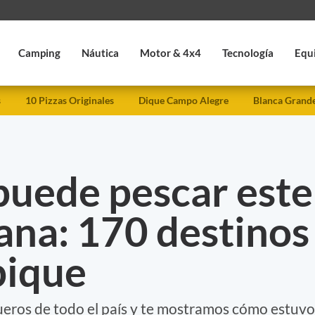
Camping
Náutica
Motor & 4x4
Tecnología
Equ
s
10 Pizzas Originales
Dique Campo Alegre
Blanca Grand
puede pescar este
ana: 170 destinos
pique
eros de todo el país y te mostramos cómo estuvo