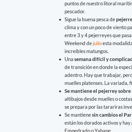
puntos de nuestro litoral marít
pescador.
Sigue la buena pesca de
pejerre
clima y con un poco de viento p
entre 3 y 4 pejerreyes que pasa
Weekend de
julio
esta modalidad
increíbles matungos.
Una
semana difícil y complicad
de transición en donde la espec
adentro. Hay que trabajar, per
muelles platenses. La variada, 
Se mantiene el pejerrey sobre
altibajos desde muelles o costas
se prepara por las tarariras inv
Se mantiene
sin cambios el Pa
están los dorados activos y hay
Empedrado o Yahape.