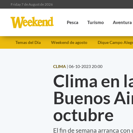
Friday 7 de August de 2026
Pesca
Turismo
Aventura
Temas del Día
Weekend de agosto
Dique Campo Aleg
CLIMA
|
06-10-2023 20:00
Clima en l
Buenos Air
octubre
El fin de semana arranca con 