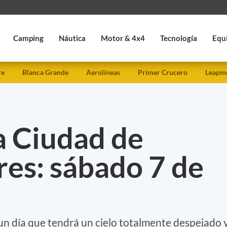
Camping
Náutica
Motor & 4x4
Tecnología
Equ
re
Blanca Grande
Aerolíneas
Primer Crucero
Leapmo
a Ciudad de
es: sábado 7 de
un día que tendrá un cielo totalmente despejado 