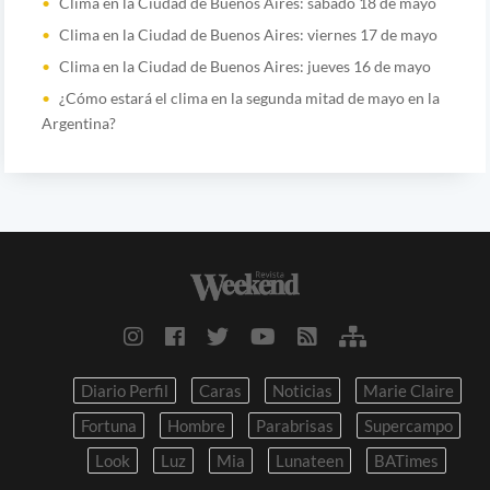
Clima en la Ciudad de Buenos Aires: sábado 18 de mayo
Clima en la Ciudad de Buenos Aires: viernes 17 de mayo
Clima en la Ciudad de Buenos Aires: jueves 16 de mayo
¿Cómo estará el clima en la segunda mitad de mayo en la
Argentina?
Diario Perfil
Caras
Noticias
Marie Claire
Fortuna
Hombre
Parabrisas
Supercampo
Look
Luz
Mia
Lunateen
BATimes