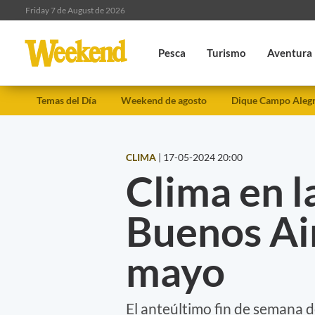
Friday 7 de August de 2026
Pesca
Turismo
Aventura
Temas del Día
Weekend de agosto
Dique Campo Aleg
CLIMA
|
17-05-2024 20:00
Clima en l
Buenos Ai
mayo
El anteúltimo fin de semana d