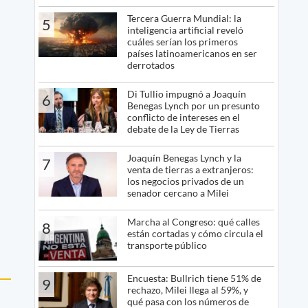
Tercera Guerra Mundial: la
5
inteligencia artificial reveló
cuáles serían los primeros
países latinoamericanos en ser
derrotados
Di Tullio impugnó a Joaquín
6
Benegas Lynch por un presunto
conflicto de intereses en el
debate de la Ley de Tierras
Joaquín Benegas Lynch y la
7
venta de tierras a extranjeros:
los negocios privados de un
senador cercano a Milei
Marcha al Congreso: qué calles
8
están cortadas y cómo circula el
transporte público
Encuesta: Bullrich tiene 51% de
9
rechazo, Milei llega al 59%, y
qué pasa con los números de