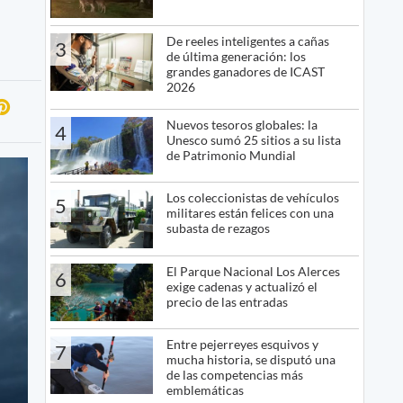
De reeles inteligentes a cañas
3
de última generación: los
grandes ganadores de ICAST
2026
Nuevos tesoros globales: la
4
Unesco sumó 25 sitios a su lista
de Patrimonio Mundial
Los coleccionistas de vehículos
5
militares están felices con una
subasta de rezagos
El Parque Nacional Los Alerces
6
exige cadenas y actualizó el
precio de las entradas
Entre pejerreyes esquivos y
7
mucha historia, se disputó una
de las competencias más
emblemáticas