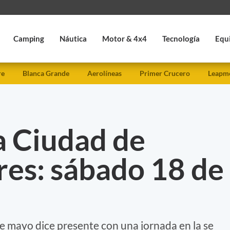
Camping
Náutica
Motor & 4x4
Tecnología
Equ
re
Blanca Grande
Aerolíneas
Primer Crucero
Leapmo
a Ciudad de
res: sábado 18 de
e mayo dice presente con una jornada en la se