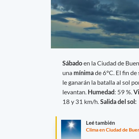
Sábado
en la Ciudad de Bue
una
mínima
de 6°C. El fin d
le ganarán la batalla al sol p
levantan.
Humedad
: 59 %.
Vi
18 y 31 km/h.
Salida del sol:
Leé también
Clima en Ciudad de Buen