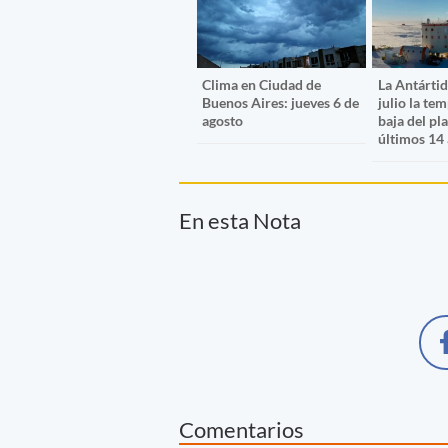
Clima en Ciudad de
La Antártid
Buenos Aires: jueves 6 de
julio la te
agosto
baja del pl
últimos 14
En esta Nota
Comentarios