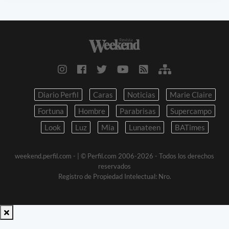
Diario Perfil
Caras
Noticias
Marie Claire
Fortuna
Hombre
Parabrisas
Supercampo
Look
Luz
Mia
Lunateen
BATimes
weekend.perfil.com -
| © Perfil.com 2006-2026 - Todos los derechos
reservados
Registro de Propiedad Intelectual: Nro.