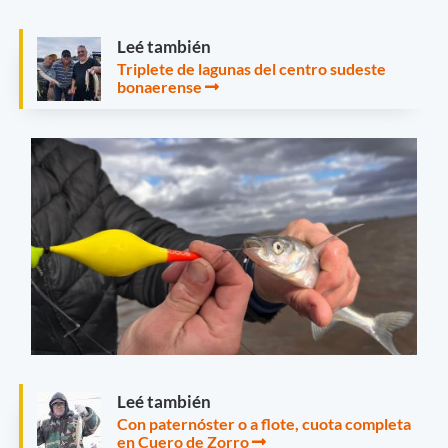
Leé también
Triplete de lagunas del centro sudeste
bonaerense
Leé también
Con paternóster o a flote, cuota completa
en Cuero de Zorro