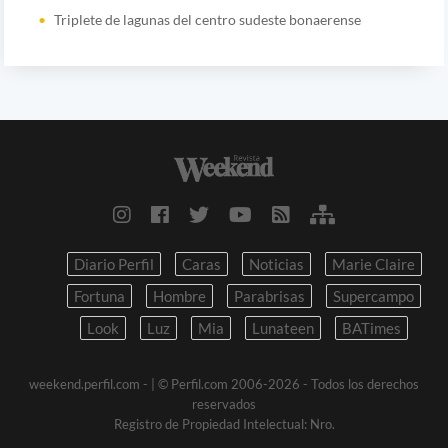
Triplete de lagunas del centro sudeste bonaerense
Diario Perfil
Caras
Noticias
Marie Claire
Fortuna
Hombre
Parabrisas
Supercampo
Look
Luz
Mia
Lunateen
BATimes
weekend.perfil.com -
| © Perfil.com 2006-2026 - Todos los derechos
reservados
Registro de Propiedad Intelectual: Nro.