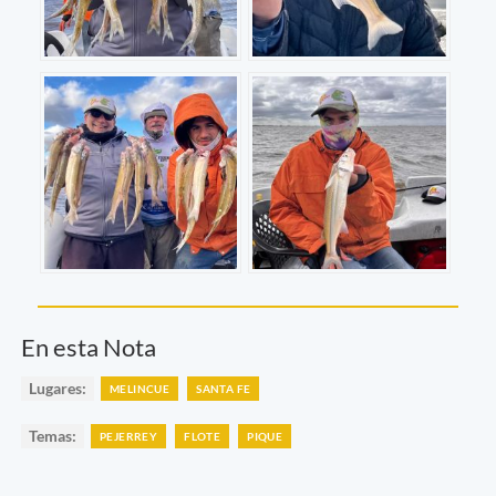
En esta Nota
Lugares:
MELINCUE
SANTA FE
Temas:
PEJERREY
FLOTE
PIQUE