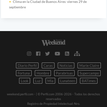
Clima en la Ciudad de Buenos Aires: viernes 29 de
septiembre
Diario Perfil
Caras
Noticias
Marie Claire
Fortuna
Hombre
Parabrisas
Supercampo
Look
Luz
Mia
Lunateen
BATimes
weekend.perfil.com -
| © Perfil.com 2006-2026 - Todos los derechos
reservados
Registro de Propiedad Intelectual: Nro.