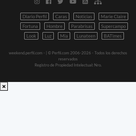
Diario Perfil
Caras
Noticias
Marie Claire
Fortuna
Hombre
Parabrisas
Supercampo
Look
Luz
Mia
Lunateen
BATimes
weekend.perfil.com -
| © Perfil.com 2006-2026 - Todos los derechos
reservados
Registro de Propiedad Intelectual: Nro.