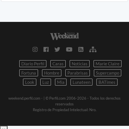
Diario Perfil
Caras
Noticias
Marie Claire
Fortuna
Hombre
Parabrisas
Supercampo
Look
Luz
Mia
Lunateen
BATimes
weekend.perfil.com -
| © Perfil.com 2006-2026 - Todos los derechos
reservados
Registro de Propiedad Intelectual: Nro.