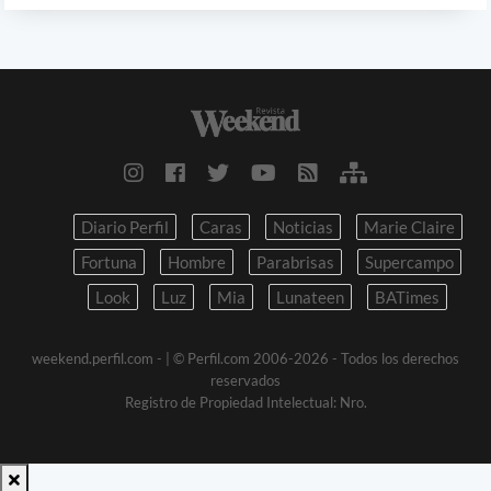
Diario Perfil
Caras
Noticias
Marie Claire
Fortuna
Hombre
Parabrisas
Supercampo
Look
Luz
Mia
Lunateen
BATimes
weekend.perfil.com -
| © Perfil.com 2006-2026 - Todos los derechos
reservados
Registro de Propiedad Intelectual: Nro.