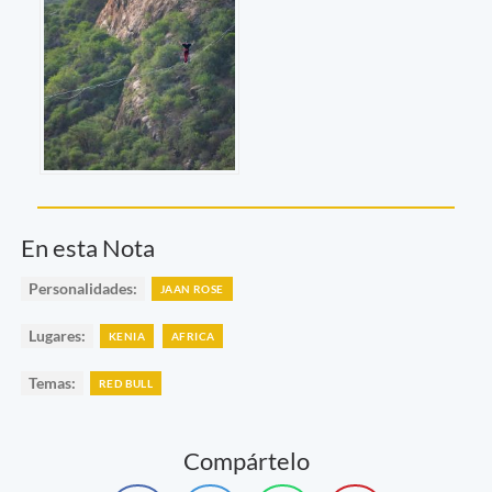
En esta Nota
Personalidades:
JAAN ROSE
Lugares:
KENIA
AFRICA
Temas:
RED BULL
Compártelo