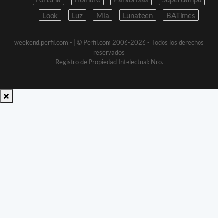
Look
Luz
Mia
Lunateen
BATimes
weekend.perfil.com -
| © Perfil.com 2006-2026 - Todos los derechos
reservados
Registro de Propiedad Intelectual: Nro.