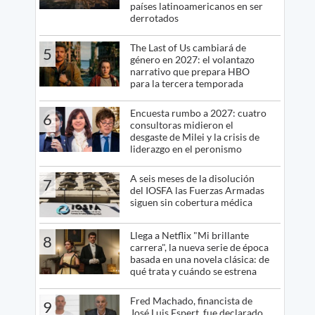
países latinoamericanos en ser
derrotados
The Last of Us cambiará de
5
género en 2027: el volantazo
narrativo que prepara HBO
para la tercera temporada
Encuesta rumbo a 2027: cuatro
6
consultoras midieron el
desgaste de Milei y la crisis de
liderazgo en el peronismo
A seis meses de la disolución
7
del IOSFA las Fuerzas Armadas
siguen sin cobertura médica
Llega a Netflix "Mi brillante
8
carrera", la nueva serie de época
basada en una novela clásica: de
qué trata y cuándo se estrena
Fred Machado, financista de
9
José Luis Espert, fue declarado