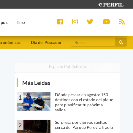
ipos
Tiro
tronómicas
Día del Pescador
Espacio Publicitario
Más Leídas
Dónde pescar en agosto: 150
1
destinos con el estado del pique
para planificar tu próxima
salida
Sorpresa por ciervos sueltos
2
cerca del Parque Pereyra Iraola