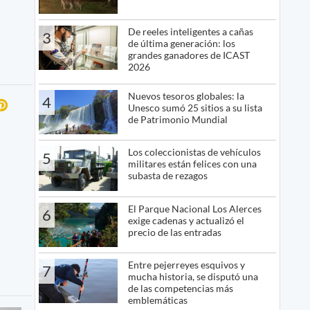
De reeles inteligentes a cañas
3
de última generación: los
grandes ganadores de ICAST
2026
Nuevos tesoros globales: la
4
Unesco sumó 25 sitios a su lista
de Patrimonio Mundial
Los coleccionistas de vehículos
5
militares están felices con una
subasta de rezagos
El Parque Nacional Los Alerces
6
exige cadenas y actualizó el
precio de las entradas
Entre pejerreyes esquivos y
7
mucha historia, se disputó una
de las competencias más
emblemáticas