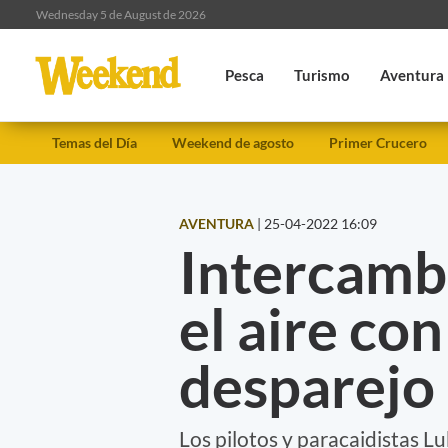
Wednesday 5 de August de 2026
Pesca
Turismo
Aventura
Temas del Día
Weekend de agosto
Primer Crucero
AVENTURA
|
25-04-2022 16:09
Intercamb
el aire co
desparejo
Los pilotos y paracaidistas L