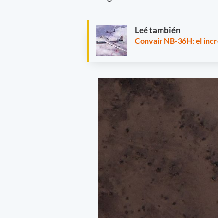
Leé también
Convair NB-36H: el incr