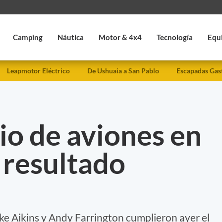
Camping
Náutica
Motor & 4x4
Tecnología
Equ
Leapmotor Eléctrico
De Ushuaia a San Pablo
Escapadas Gas
io de aviones en
n resultado
uke Aikins y Andy Farrington cumplieron ayer el