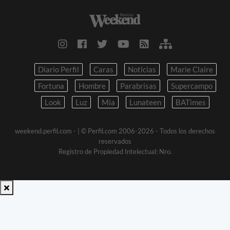
Diario Perfil
Caras
Noticias
Marie Claire
Fortuna
Hombre
Parabrisas
Supercampo
Look
Luz
Mia
Lunateen
BATimes
weekend.perfil.com -
| © Perfil.com 2006-2026 - Todos los derechos
reservados
Registro de Propiedad Intelectual: Nro.