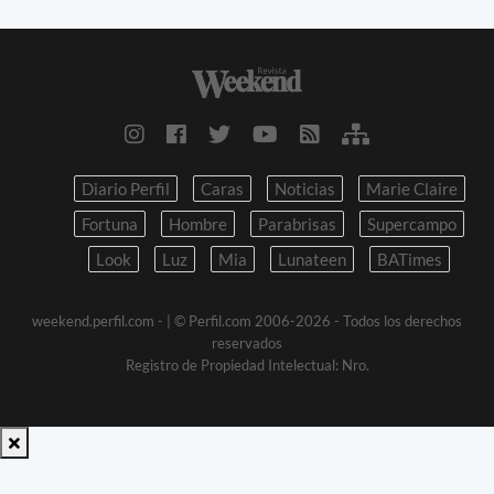
Diario Perfil
Caras
Noticias
Marie Claire
Fortuna
Hombre
Parabrisas
Supercampo
Look
Luz
Mia
Lunateen
BATimes
weekend.perfil.com -
| © Perfil.com 2006-2026 - Todos los derechos
reservados
Registro de Propiedad Intelectual: Nro.