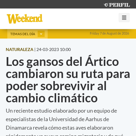
Friday 7 de August de 2026
TEMAS DEL DÍA
NATURALEZA
|
24-03-2023 10:00
Los gansos del Ártico
cambiaron su ruta para
poder sobrevivir al
cambio climático
Un reciente estudio elaborado por un equipo de
especialistas de la Universidad de Aarhus de
Dinamarca revela cómo estas aves elaboraron
rápidamente un nuevo camino migratorio y de qué