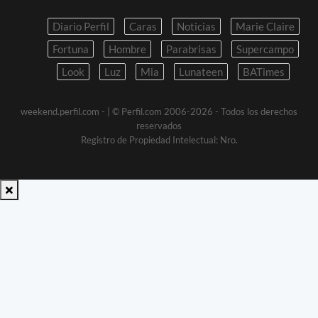
Diario Perfil
Caras
Noticias
Marie Claire
Fortuna
Hombre
Parabrisas
Supercampo
Look
Luz
Mia
Lunateen
BATimes
weekend.perfil.com -
| © Perfil.com 2006-2026 - Todos los derechos
reservados
Registro de Propiedad Intelectual: Nro.