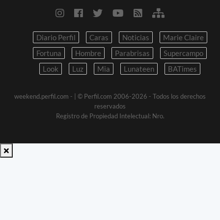
Diario Perfil
Caras
Noticias
Marie Claire
Fortuna
Hombre
Parabrisas
Supercampo
Look
Luz
Mia
Lunateen
BATimes
weekend.perfil.com -
| © Perfil.com 2006-2026 - Todos los derechos
reservados
Registro de Propiedad Intelectual: Nro.