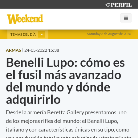
Saturday 8 de August de 2026
TEMAS DEL DÍA
ARMAS
|
24-05-2022 15:38
Benelli Lupo: cómo es
el fusil más avanzado
del mundo y dónde
adquirirlo
Desde la armería Beretta Gallery presentamos uno
de los mejores rifles del mundo: el Benelli Lupo,
italiano y con características únicas en su tipo, como
una producción totalmente robotizada y tratamiento