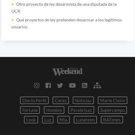
Otro proyecto de ley desarmista de una diputada de la
UCR
Qué proyectos de ley pretenden desarmar a los legítimos
usuarios
Diario Perfil
Caras
Noticias
Marie Claire
Fortuna
Hombre
Parabrisas
Supercampo
Look
Luz
Mia
Lunateen
BATimes