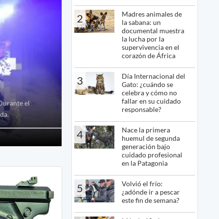
Madres animales de
2
la sabana: un
documental muestra
la lucha por la
supervivencia en el
corazón de África
ré
Día Internacional del
3
Gato: ¿cuándo se
celebra y cómo no
fallar en su cuidado
Durante el
responsable?
da.
Nace la primera
4
huemul de segunda
generación bajo
cuidado profesional
en la Patagonia
Volvió el frío:
5
¿adónde ir a pescar
este fin de semana?