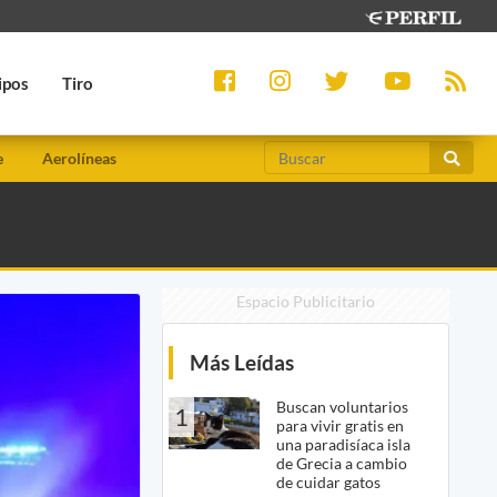
ipos
Tiro
e
Aerolíneas
Espacio Publicitario
Más Leídas
Buscan voluntarios
1
para vivir gratis en
una paradisíaca isla
de Grecia a cambio
de cuidar gatos