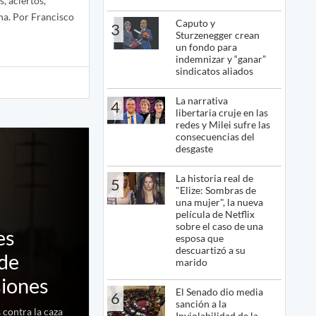
s, aciertos,
ana. Por Francisco
Caputo y
3
Sturzenegger crean
un fondo para
indemnizar y “ganar”
sindicatos aliados
La narrativa
4
libertaria cruje en las
redes y Milei sufre las
consecuencias del
desgaste
La historia real de
5
"Elize: Sombras de
una mujer", la nueva
película de Netflix
sobre el caso de una
es
esposa que
descuartizó a su
 de
marido
siones
El Senado dio media
6
sanción a la
 contra la caza
Inviolabilidad de la