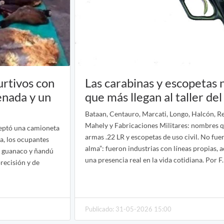
urtivos con
Las carabinas y escopetas 
enada y un
que más llegan al taller de
Bataan, Centauro, Marcati, Longo, Halcón, Red
Mahely y Fabricaciones Militares: nombres q
rceptó una camioneta
armas .22 LR y escopetas de uso civil. No fue
ja, los ocupantes
alma”: fueron industrias con líneas propias, ac
, guanaco y ñandú
una presencia real en la vida cotidiana. Por F
precisión y de
Publicado: 31-05-2026 15:00