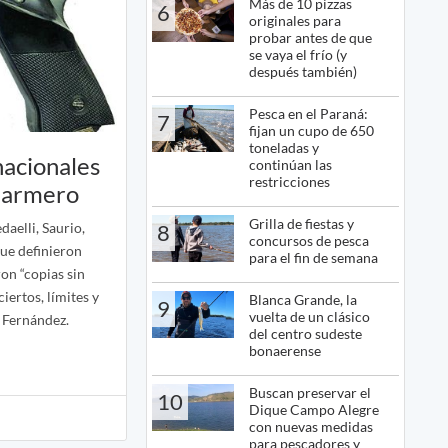
Más de 10 pizzas
6
originales para
probar antes de que
se vaya el frío (y
después también)
Pesca en el Paraná:
7
fijan un cupo de 650
toneladas y
nacionales
continúan las
restricciones
l armero
Grilla de fiestas y
aelli, Saurio,
8
concursos de pesca
ue definieron
para el fin de semana
ron “copias sin
iertos, límites y
Blanca Grande, la
9
vuelta de un clásico
. Fernández.
del centro sudeste
bonaerense
Buscan preservar el
10
Dique Campo Alegre
con nuevas medidas
para pescadores y