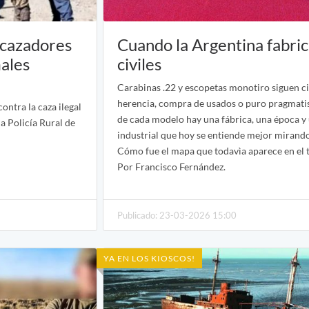
 cazadores
Cuando la Argentina fabri
males
civiles
Carabinas .22 y escopetas monotiro siguen c
herencia, compra de usados o puro pragmati
ontra la caza ilegal
de cada modelo hay una fábrica, una época y 
la Policía Rural de
industrial que hoy se entiende mejor mirand
Cómo fue el mapa que todavìa aparece en el t
Por Francisco Fernández.
Publicado: 23-03-2026 15:00
YA EN LOS KIOSCOS!