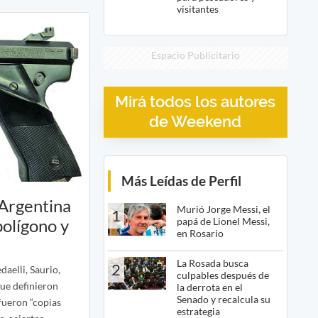
visitantes
Espacio Publicitario
Mirá todos los autores
de Weekend
Más Leídas de Perfil
 Argentina
Murió Jorge Messi, el
1
papá de Lionel Messi,
polígono y
en Rosario
La Rosada busca
2
aelli, Saurio,
culpables después de
ue definieron
la derrota en el
Senado y recalcula su
 fueron “copias
estrategia