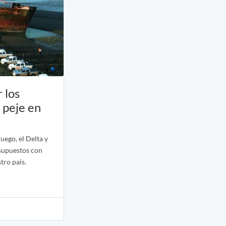
 los
l peje en
uego, el Delta y
esupuestos con
tro país.