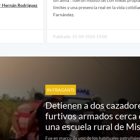
sin alma”: fueron industrias con líneas propia
r Hernán Rodríguez
límites y una presencia real en la vida cotidi
Farnández.
Publicado: 25-04-2026 19:00
IN FRAGANTI
Detienen a dos cazador
furtivos armados cerca
una escuela rural de Mi
Fue en marco de uno de los habituales patrullajes