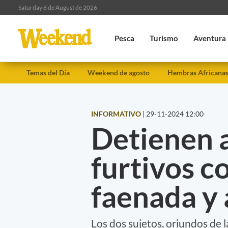
Saturday 8 de August de 2026
Pesca
Turismo
Aventura
Temas del Día
Weekend de agosto
Hembras Africana
INFORMATIVO
|
29-11-2024 12:00
Detienen 
furtivos c
faenada y
Los dos sujetos, oriundos de l