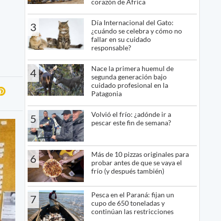
corazón de África
Día Internacional del Gato:
3
¿cuándo se celebra y cómo no
fallar en su cuidado
responsable?
Nace la primera huemul de
4
segunda generación bajo
cuidado profesional en la
Patagonia
Volvió el frío: ¿adónde ir a
5
pescar este fin de semana?
Más de 10 pizzas originales para
6
probar antes de que se vaya el
frío (y después también)
Pesca en el Paraná: fijan un
7
cupo de 650 toneladas y
continúan las restricciones