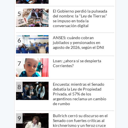
El Gobierno perdió la pulseada
5
del nombre: la "Ley de Tierras"
se impuso en toda la
conversación digital
ANSES: cuándo cobran
6
jubilados y pensionados en
agosto de 2026, según el DNI
Loan: ¿ahora sí se despierta
7
Corrientes?
Encuesta: mientras el Senado
8
debatía la Ley de Propiedad
Privada, el 57% de los
argentinos reclama un cambio
de rumbo
Bullrich cerró su discurso en el
9
Senado con fuertes críticas al
kirchnerismo y un feroz cruce