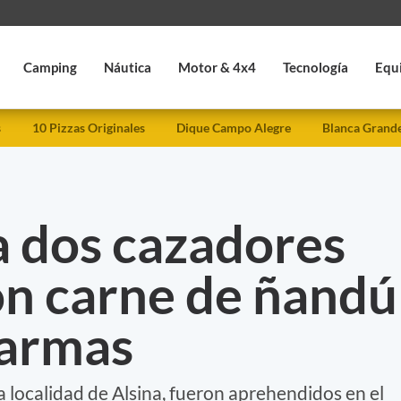
Camping
Náutica
Motor & 4x4
Tecnología
Equ
s
10 Pizzas Originales
Dique Campo Alegre
Blanca Grand
a dos cazadores
on carne de ñandú
 armas
a localidad de Alsina, fueron aprehendidos en el