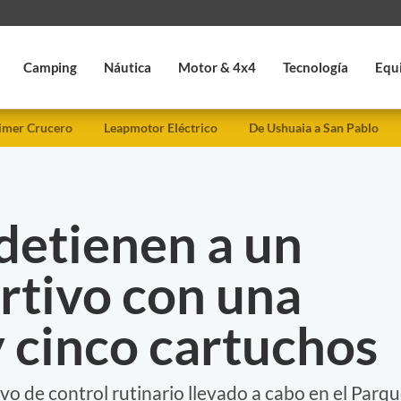
Camping
Náutica
Motor & 4x4
Tecnología
Equ
imer Crucero
Leapmotor Eléctrico
De Ushuaia a San Pablo
detienen a un
rtivo con una
 cinco cartuchos
vo de control rutinario llevado a cabo en el Parq