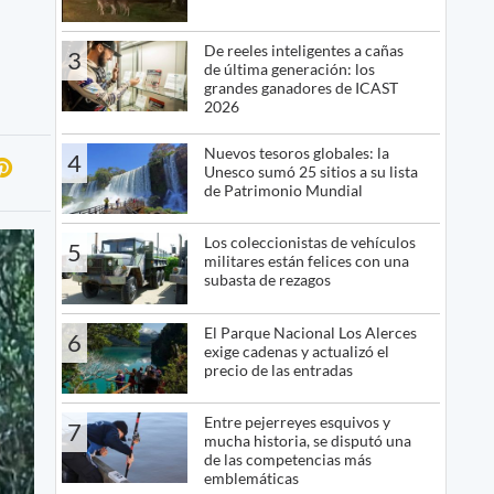
De reeles inteligentes a cañas
3
de última generación: los
grandes ganadores de ICAST
2026
Nuevos tesoros globales: la
4
Unesco sumó 25 sitios a su lista
de Patrimonio Mundial
Los coleccionistas de vehículos
5
militares están felices con una
subasta de rezagos
El Parque Nacional Los Alerces
6
exige cadenas y actualizó el
precio de las entradas
Entre pejerreyes esquivos y
7
mucha historia, se disputó una
de las competencias más
emblemáticas