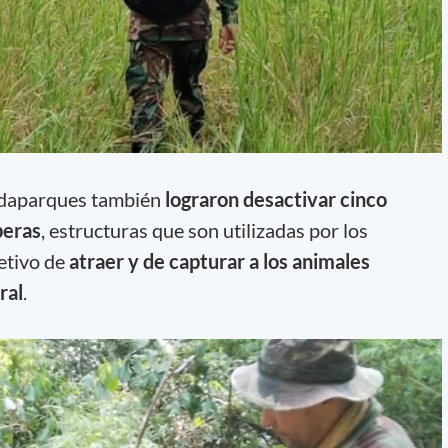
rdaparques también
lograron desactivar cinco
peras
, estructuras que son utilizadas por los
jetivo de
atraer y de capturar a los animales
ral
.