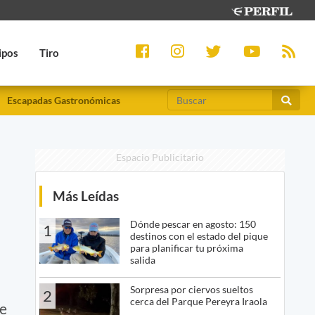
ipos
Tiro
Escapadas Gastronómicas
Espacio Publicitario
Más Leídas
Dónde pescar en agosto: 150
1
destinos con el estado del pique
para planificar tu próxima
salida
Sorpresa por ciervos sueltos
2
cerca del Parque Pereyra Iraola
ue