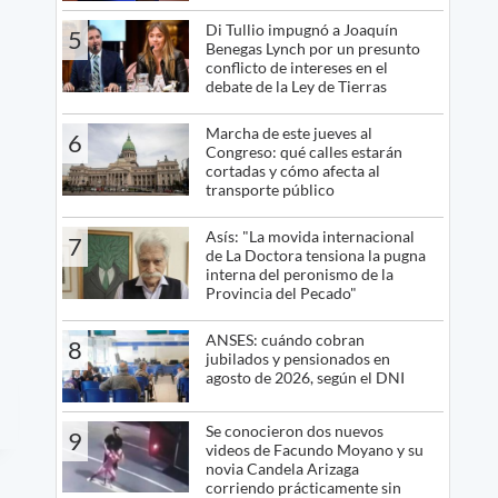
Di Tullio impugnó a Joaquín
5
Benegas Lynch por un presunto
conflicto de intereses en el
debate de la Ley de Tierras
Marcha de este jueves al
6
Congreso: qué calles estarán
cortadas y cómo afecta al
transporte público
Asís: "La movida internacional
7
de La Doctora tensiona la pugna
interna del peronismo de la
Provincia del Pecado"
ANSES: cuándo cobran
8
jubilados y pensionados en
agosto de 2026, según el DNI
Se conocieron dos nuevos
9
videos de Facundo Moyano y su
novia Candela Arizaga
corriendo prácticamente sin