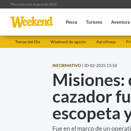
Thursday 6 de August de 2026
Pesca
Turismo
Aventura
Temas del Día
Weekend de agosto
Aerolíneas
Pr
INFORMATIVO
|
20-02-2025 13:50
Misiones: 
cazador fu
escopeta y
Fue en el marco de un operati