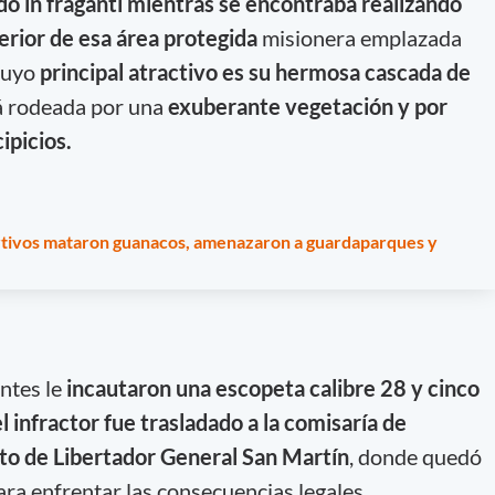
o in fraganti mientras se encontraba realizando
terior de esa área protegida
misionera emplazada
cuyo
principal atractivo es su hermosa cascada de
á rodeada por una
exuberante vegetación y por
ipicios.
tivos mataron guanacos, amenazaron a guardaparques y
entes le
incautaron una escopeta calibre 28 y cinco
el infractor fue trasladado a la comisaría de
o de Libertador General San Martín
, donde quedó
ara enfrentar las consecuencias legales