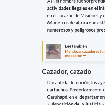
Así, el hombre fue
sorprendid
actividades ilegales en el in
en el corazón de Misiones y 
64 metros de altura
que est
numerosos y peligrosos prec
Leé también
Mendoza: cazadores fur
escaparon
Cazador, cazado
Durante la detención, los ag
cartuchos
. Posteriormente,
Garuhapé
, en el
departament
a d
isposición de la Justicia
p