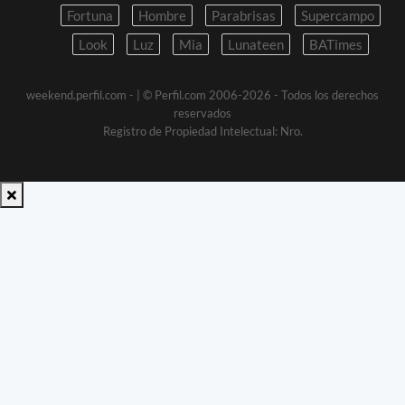
Fortuna
Hombre
Parabrisas
Supercampo
Look
Luz
Mia
Lunateen
BATimes
weekend.perfil.com -
| © Perfil.com 2006-2026 - Todos los derechos
reservados
Registro de Propiedad Intelectual: Nro.