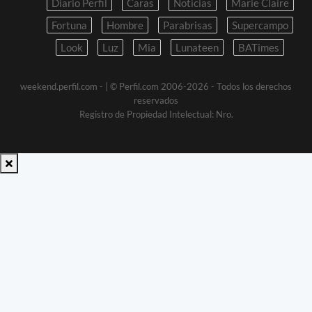
Diario Perfil
Caras
Noticias
Marie Claire
Fortuna
Hombre
Parabrisas
Supercampo
Look
Luz
Mia
Lunateen
BATimes
weekend.perfil.com -
| © Perfil.com 2006-2026 - Todos los derechos
reservados
Registro de Propiedad Intelectual: Nro.