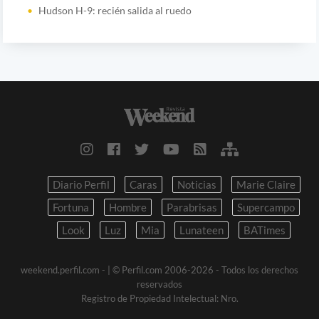
Hudson H-9: recién salida al ruedo
Diario Perfil
Caras
Noticias
Marie Claire
Fortuna
Hombre
Parabrisas
Supercampo
Look
Luz
Mia
Lunateen
BATimes
weekend.perfil.com -
| © Perfil.com 2006-2026 - Todos los derechos
reservados
Registro de Propiedad Intelectual: Nro.