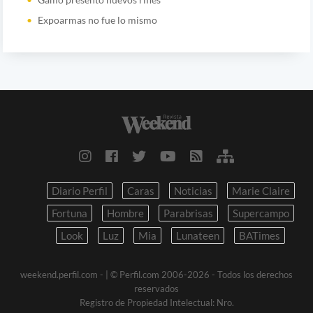
Expoarmas no fue lo mismo
Diario Perfil
Caras
Noticias
Marie Claire
Fortuna
Hombre
Parabrisas
Supercampo
Look
Luz
Mia
Lunateen
BATimes
weekend.perfil.com -
| © Perfil.com 2006-2026 - Todos los derechos
reservados
Registro de Propiedad Intelectual: Nro.