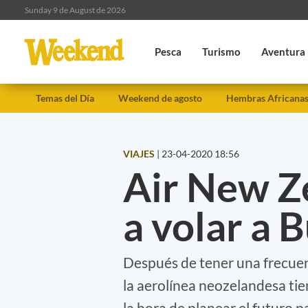
Sunday 9 de August de 2026
Pesca
Turismo
Aventura
Temas del Día
Weekend de agosto
Hembras Africana
VIAJES
|
23-04-2020 18:56
Air New Z
a volar a 
Después de tener una frecuenc
la aerolínea neozelandesa tie
la hora de planear el futuro 