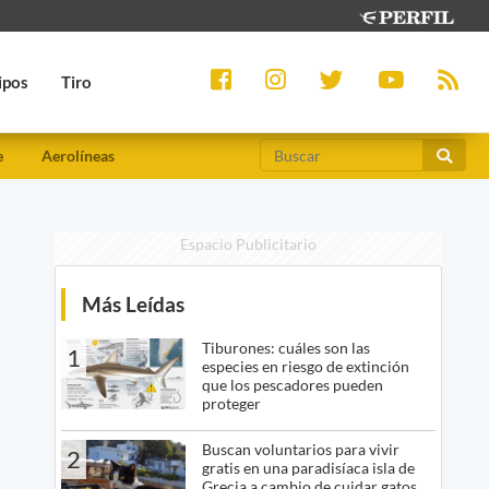
ipos
Tiro
e
Aerolíneas
Espacio Publicitario
Más Leídas
Tiburones: cuáles son las
1
especies en riesgo de extinción
que los pescadores pueden
proteger
Buscan voluntarios para vivir
2
gratis en una paradisíaca isla de
Grecia a cambio de cuidar gatos