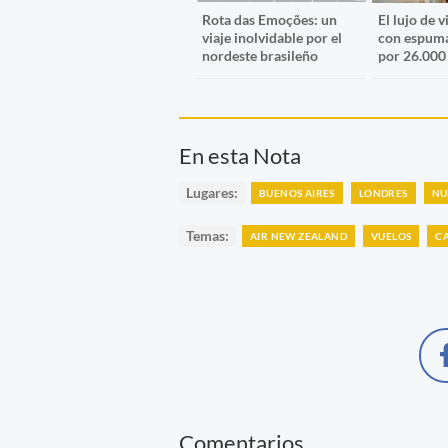
Rota das Emoções: un
El lujo de v
viaje inolvidable por el
con espuma
nordeste brasileño
por 26.000
En esta Nota
Lugares:
BUENOS AIRES
LONDRES
NU
Temas:
AIR NEW ZEALAND
VUELOS
C
Comentarios