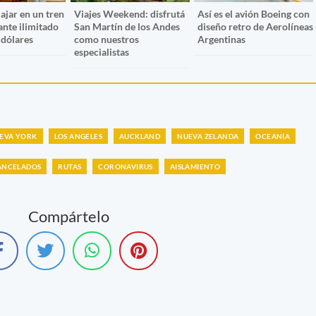
iajar en un tren
Viajes Weekend: disfrutá
Así es el avión Boeing con
nte ilimitado
San Martín de los Andes
diseño retro de Aerolíneas
 dólares
como nuestros
Argentinas
especialistas
EVA YORK
LOS ANGELES
AUCKLAND
NUEVA ZELANDA
OCEANÍA
ANCELADOS
RUTAS
CORONAVIRUS
AISLAMIENTO
Compártelo