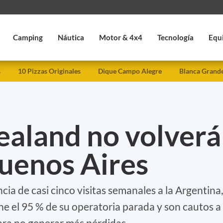
Camping
Náutica
Motor & 4x4
Tecnología
Equ
s
10 Pizzas Originales
Dique Campo Alegre
Blanca Grand
ealand no volverá
Buenos Aires
ia de casi cinco visitas semanales a la Argentina,
ne el 95 % de su operatoria parada y son cautos a
para no generar más pérdidas.