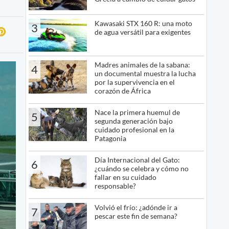
Kawasaki STX 160 R: una moto
3
de agua versátil para exigentes
Madres animales de la sabana:
4
un documental muestra la lucha
por la supervivencia en el
corazón de África
Nace la primera huemul de
5
segunda generación bajo
cuidado profesional en la
Patagonia
Día Internacional del Gato:
6
¿cuándo se celebra y cómo no
fallar en su cuidado
responsable?
Volvió el frío: ¿adónde ir a
7
pescar este fin de semana?