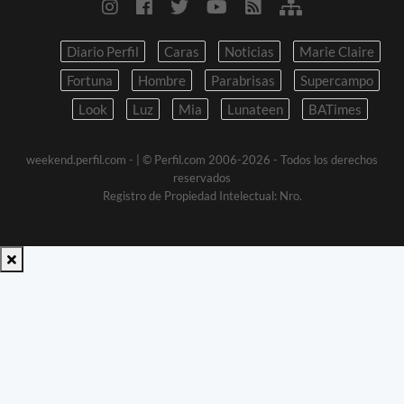
Diario Perfil
Caras
Noticias
Marie Claire
Fortuna
Hombre
Parabrisas
Supercampo
Look
Luz
Mia
Lunateen
BATimes
weekend.perfil.com -
| © Perfil.com 2006-2026 - Todos los derechos
reservados
Registro de Propiedad Intelectual: Nro.