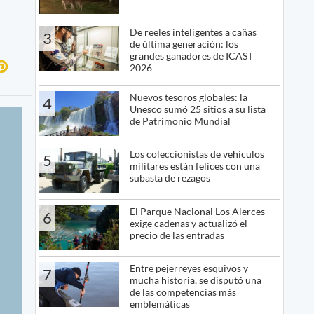
De reeles inteligentes a cañas
3
de última generación: los
grandes ganadores de ICAST
2026
Nuevos tesoros globales: la
4
Unesco sumó 25 sitios a su lista
de Patrimonio Mundial
Los coleccionistas de vehículos
5
militares están felices con una
subasta de rezagos
El Parque Nacional Los Alerces
6
exige cadenas y actualizó el
precio de las entradas
Entre pejerreyes esquivos y
7
mucha historia, se disputó una
de las competencias más
emblemáticas