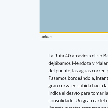
default
La Ruta 40 atraviesa el río B
dejábamos Mendoza y Malargü
del puente, las aguas corren
Pasamos bordeándola, intenta
gran curva en subida hacia l
indica el desvío para tomar l
consolidado. Un gran cartel n
llevaría nuestra caravana po