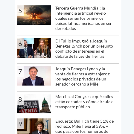
Tercera Guerra Mundial: la
5
inteligencia artificial reveló
cuáles serían los primeros
países latinoamericanos en ser
derrotados
Di Tullio impugnó a Joaquín
6
Benegas Lynch por un presunto
conflicto de intereses en el
debate de la Ley de Tierras
Joaquín Benegas Lynch y la
7
venta de tierras a extranjeros:
los negocios privados de un
senador cercano a Milei
Marcha al Congreso: qué calles
8
están cortadas y cómo circula el
transporte público
Encuesta: Bullrich tiene 51% de
9
rechazo, Milei llega al 59%, y
qué pasa con los números de