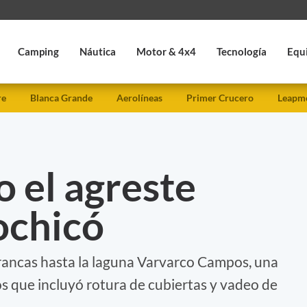
Camping
Náutica
Motor & 4x4
Tecnología
Equ
re
Blanca Grande
Aerolíneas
Primer Crucero
Leapmo
 el agreste
ochicó
rancas hasta la laguna Varvarco Campos, una
os que incluyó rotura de cubiertas y vadeo de