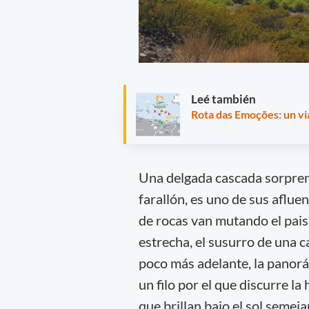
Leé también
Rota das Emoções: un via
Una delgada cascada sorprende
farallón, es uno de sus aflue
de rocas van mutando el pais
estrecha, el susurro de una ca
poco más adelante, la panorámi
un filo por el que discurre la 
que brillan bajo el sol semej