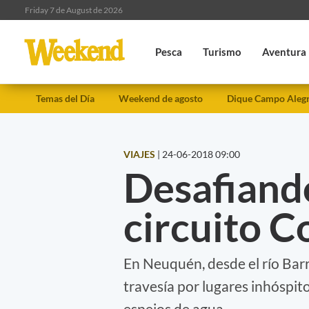
Friday 7 de August de 2026
Pesca
Turismo
Aventura
Temas del Día
Weekend de agosto
Dique Campo Aleg
VIAJES
|
24-06-2018 09:00
Desafiando
circuito C
En Neuquén, desde el río Bar
travesía por lugares inhóspit
espejos de agua.