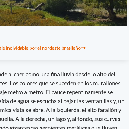
je inolvidable por el nordeste brasileño
 al caer como una fina lluvia desde lo alto del
ntes. Los colores que se suceden en los murallones
aje metro a metro. El cauce repentinamente se
ída de agua se escucha al bajar las ventanillas y, un
ca vista se abre. A la izquierda, el alto farallón y
huella. A la derecha, un lago y, al fondo, sus curvas
ando gigantescas serpientes metálicas que fluyen