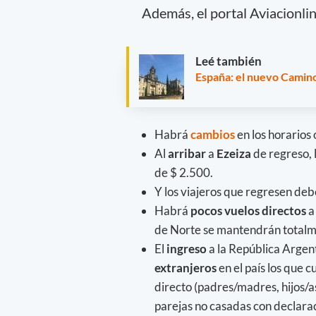
Además, el portal Aviacionli
Leé también
España: el nuevo Camino
Habrá
cambios
en los horarios 
Al
arribar
a
Ezeiza
de regreso, 
de $ 2.500.
Y los viajeros que regresen de
Habrá
pocos vuelos directos
a
de Norte se mantendrán totalm
El
ingreso
a la República Argen
extranjeros
en el país los que 
directo (padres/madres, hijos/a
parejas no casadas con declarac