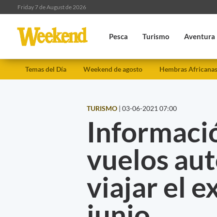
Friday 7 de August de 2026
Pesca
Turismo
Aventura
Temas del Día
Weekend de agosto
Hembras Africana
TURISMO
|
03-06-2021 07:00
Informació
vuelos aut
viajar el 
junio