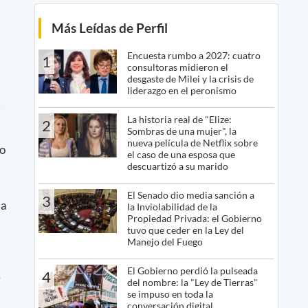
Más Leídas de Perfil
Encuesta rumbo a 2027: cuatro
1
consultoras midieron el
desgaste de Milei y la crisis de
liderazgo en el peronismo
La historia real de "Elize:
2
Sombras de una mujer", la
nueva película de Netflix sobre
to
el caso de una esposa que
descuartizó a su marido
El Senado dio media sanción a
3
da
la Inviolabilidad de la
Propiedad Privada: el Gobierno
tuvo que ceder en la Ley del
Manejo del Fuego
El Gobierno perdió la pulseada
4
y
del nombre: la "Ley de Tierras"
se impuso en toda la
conversación digital