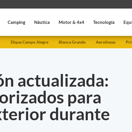
Camping
Náutica
Motor & 4x4
Tecnología
Equ
s
Dique Campo Alegre
Blanca Grande
Aerolíneas
Pri
n actualizada:
orizados para
exterior durante