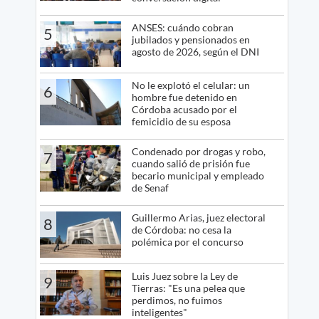
ANSES: cuándo cobran
5
jubilados y pensionados en
agosto de 2026, según el DNI
No le explotó el celular: un
6
hombre fue detenido en
Córdoba acusado por el
femicidio de su esposa
Condenado por drogas y robo,
7
cuando salió de prisión fue
becario municipal y empleado
de Senaf
Guillermo Arias, juez electoral
8
de Córdoba: no cesa la
polémica por el concurso
Luis Juez sobre la Ley de
9
Tierras: "Es una pelea que
perdimos, no fuimos
inteligentes"