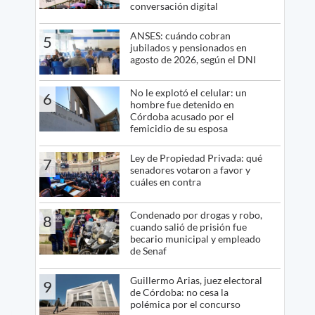
conversación digital
ANSES: cuándo cobran
5
jubilados y pensionados en
agosto de 2026, según el DNI
No le explotó el celular: un
6
hombre fue detenido en
Córdoba acusado por el
femicidio de su esposa
Ley de Propiedad Privada: qué
7
senadores votaron a favor y
cuáles en contra
Condenado por drogas y robo,
8
cuando salió de prisión fue
becario municipal y empleado
de Senaf
Guillermo Arias, juez electoral
9
de Córdoba: no cesa la
polémica por el concurso