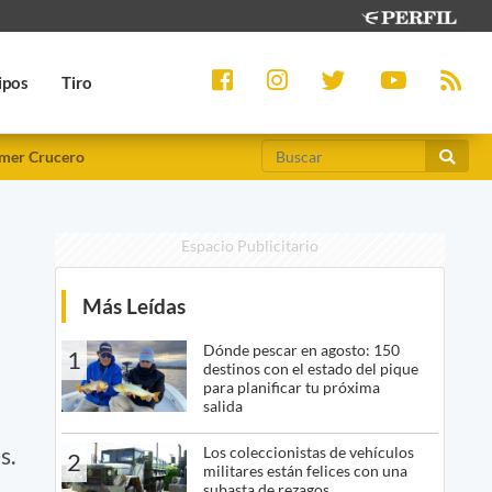
ipos
Tiro
mer Crucero
Espacio Publicitario
Más Leídas
Dónde pescar en agosto: 150
1
destinos con el estado del pique
para planificar tu próxima
salida
s.
Los coleccionistas de vehículos
2
militares están felices con una
subasta de rezagos