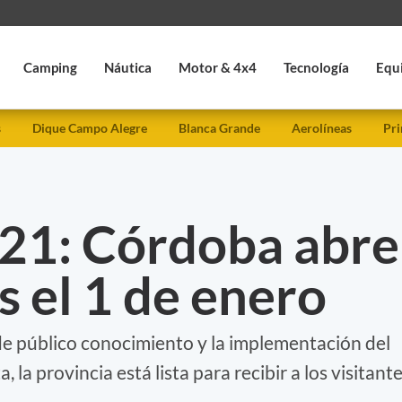
Camping
Náutica
Motor & 4x4
Tecnología
Equ
s
Dique Campo Alegre
Blanca Grande
Aerolíneas
Pri
21: Córdoba abre
s el 1 de enero
de público conocimiento y la implementación del
a, la provincia está lista para recibir a los visitante