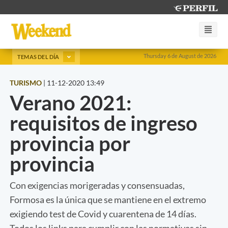
Thursday 6 de August de 2026
TEMAS DEL DÍA
TURISMO
|
11-12-2020 13:49
Verano 2021:
requisitos de ingreso
provincia por
provincia
Con exigencias morigeradas y consensuadas,
Formosa es la única que se mantiene en el extremo
exigiendo test de Covid y cuarentena de 14 días.
Todos los links para cumplir con las normativas sin