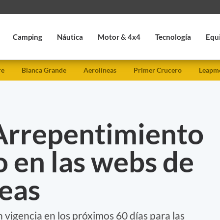
Camping
Náutica
Motor & 4x4
Tecnología
Equ
re
Blanca Grande
Aerolíneas
Primer Crucero
Leapmo
Arrepentimiento
o en las webs de
neas
vigencia en los próximos 60 días para las