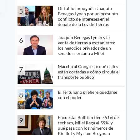
Di Tullio impugnó a Joaquín
5
Benegas Lynch por un presunto
conflicto de intereses en el
debate de la Ley de Tierras
Joaquín Benegas Lynch y la
6
venta de tierras a extranjeros:
los negocios privados de un
senador cercano a Milei
Marcha al Congreso: qué calles
7
están cortadas y cómo circula el
transporte público
El Tertuliano prefiere quedarse
8
con el poder
Encuesta: Bullrich tiene 51% de
9
rechazo, Milei llega al 59%, y
qué pasa con los números de
Kicillof y Myriam Bregman