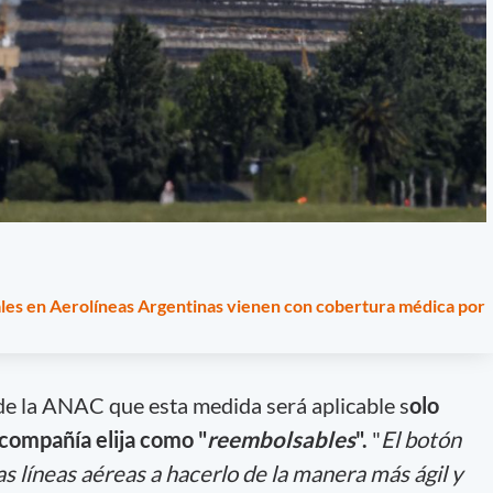
ales en Aerolíneas Argentinas vienen con cobertura médica por
de la ANAC que esta medida será aplicable s
olo
a compañía elija como "
reembolsables
".
"
El botón
as líneas aéreas a hacerlo de la manera más ágil y