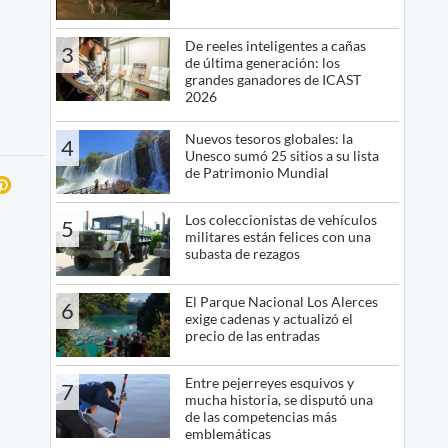
De reeles inteligentes a cañas
3
de última generación: los
grandes ganadores de ICAST
2026
Nuevos tesoros globales: la
4
Unesco sumó 25 sitios a su lista
de Patrimonio Mundial
Los coleccionistas de vehículos
5
militares están felices con una
subasta de rezagos
El Parque Nacional Los Alerces
6
exige cadenas y actualizó el
precio de las entradas
Entre pejerreyes esquivos y
7
mucha historia, se disputó una
de las competencias más
emblemáticas