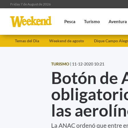
Friday 7 de August de 2026
Pesca
Turismo
Aventura
Temas del Día
Weekend de agosto
Dique Campo Aleg
TURISMO
|
11-12-2020 10:21
Botón de 
obligatori
las aerolí
La ANAC ordenó que entre en 