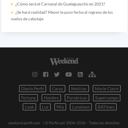
¿Cómo será el Carnaval de Gualeguaychú en 2021?
¿Se hará realidad? Meoni le puso fecha al regreso de los
vuelos de cabotaje
Diario Perfil
Caras
Noticias
Marie Claire
Fortuna
Hombre
Parabrisas
Supercampo
Look
Luz
Mia
Lunateen
BATimes
weekend.perfil.com -
| © Perfil.com 2006-2026 - Todos los derechos