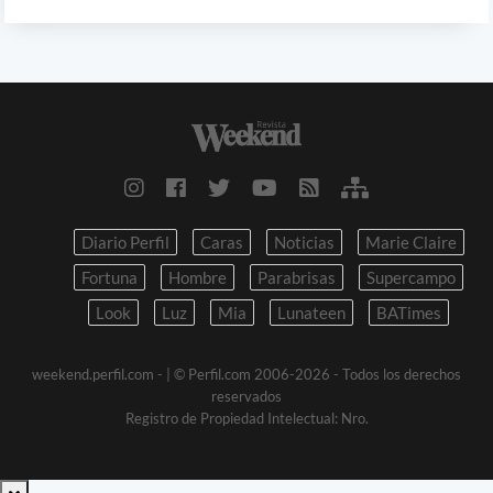
Diario Perfil
Caras
Noticias
Marie Claire
Fortuna
Hombre
Parabrisas
Supercampo
Look
Luz
Mia
Lunateen
BATimes
weekend.perfil.com -
| © Perfil.com 2006-2026 - Todos los derechos
reservados
Registro de Propiedad Intelectual: Nro.